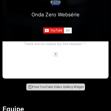
Onda Zero Websérie
350 Subscribers
•
4 Videos
•
2K Views
There are no videos by this request: "".
1
Free YouTube Video Gallery Widget
Equipe